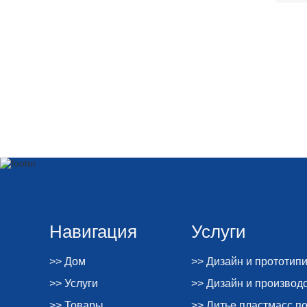
Навигация
Услуги
>> Дом
>> Дизайн и прототип
>> Услуги
>> Дизайн и производ
>> Товары
>> Литье пластмасс п