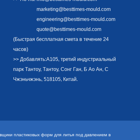
marketing@besttimes-mould.com
engineering@besttimes-mould.com
quote@besttimes-mould.com
(Быстрая бесплатная смета в течение 24
часов)
>> Добавлять:A105, третий индустриальный
парк Тантоу, Тантоу, Сонг Ган, Б Ао Ан, С
Чжэньчжэнь, 518105, Китай.
вщики пластиковых форм для литья под давлением в