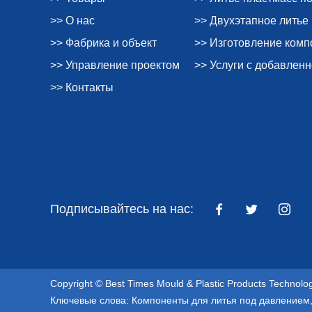
>> О нас
>> Двухэтапное литье
>> Фабрика и объект
>> Изготовление ком
>> Управление проектом
>> Услуги с добавлен
>> Контакты
Подписывайтесь на нас:
Copyright © Best Times Mould & Plastic Products Technol
Ключевые слова:
Компоненты для литья под давлением