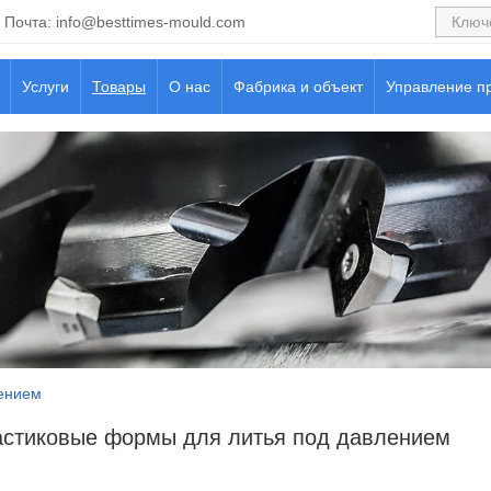
Почта:
info@besttimes-mould.com
Услуги
Товары
О нас
Фабрика и объект
Управление п
ением
стиковые формы для литья под давлением