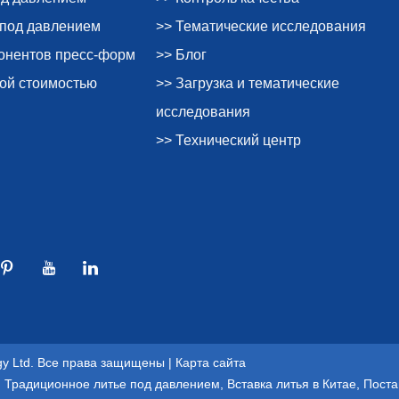
 под давлением
>> Тематические исследования
понентов пресс-форм
>> Блог
ной стоимостью
>> Загрузка и тематические
исследования
>> Технический центр
ogy Ltd. Все права защищены |
Карта сайта
,
Традиционное литье под давлением
,
Вставка литья в Китае
,
Поста