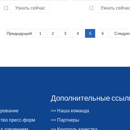
Узнать сейчас
Узнать сейча
Предыдущий
1
2
3
4
5
6
Следую
Дополнительные ссыл
ирование
>> Наша команда
ство пресс-форм
>> Партнеры
од давлением
>> Контроль качества