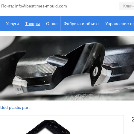
Почта:
info@besttimes-mould.com
Услуги
Товары
О нас
Фабрика и объект
Управление п
ded plastic part