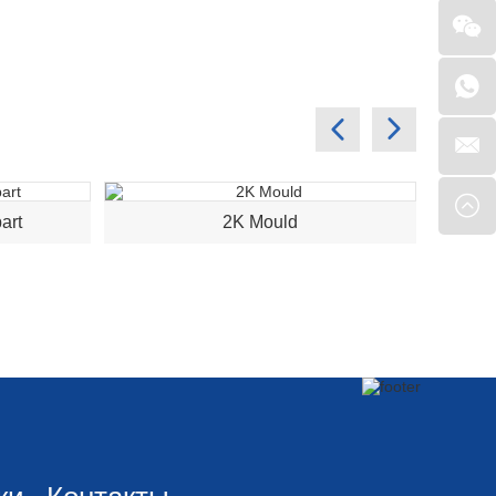
art
2K Mould
ки
Контакты