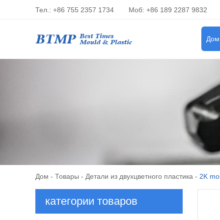
Тел.: +86 755 2357 1734
Моб: +86 189 2287 9832
Дом
Дом
-
Товары
-
Детали из двухцветного пластика
-
2K mol
категории товаров