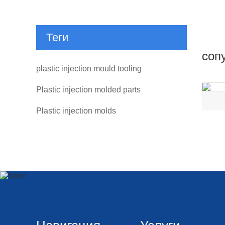
Теги
соп
plastic injection mould tooling
Plastic injection molded parts
Plastic injection molds
Навигация
Услуги