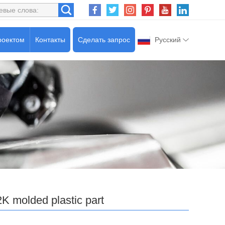
роектом
Контакты
Сделать запрос
Русский
2K molded plastic part