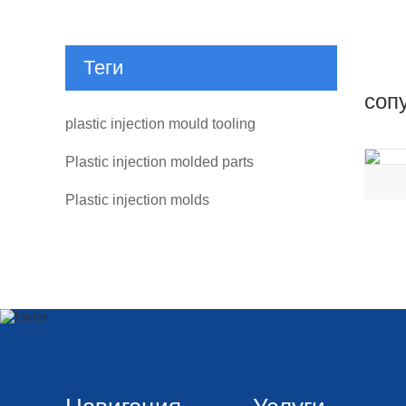
Теги
соп
plastic injection mould tooling
Plastic injection molded parts
Plastic injection molds
Навигация
Услуги