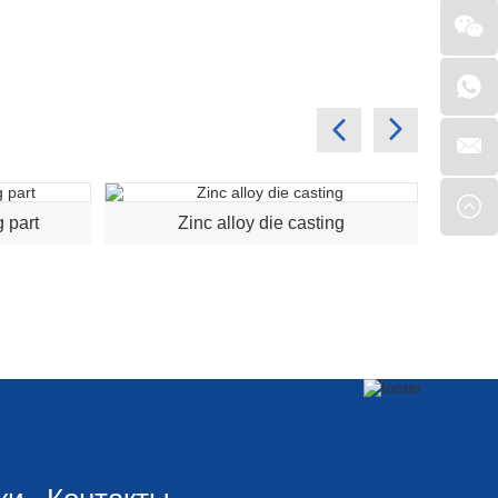
 part
Zinc alloy die casting
ки
Контакты