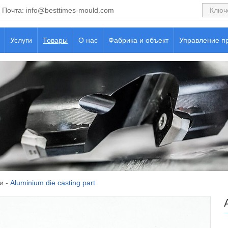
Почта:
info@besttimes-mould.com
Услуги
Товары
О нас
Фабрика и объект
Управление п
и
-
Aluminium die casting part