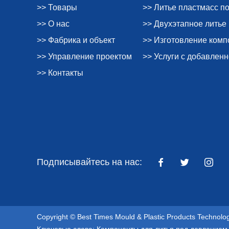
>> Товары
>> Литье пластмасс п
>> О нас
>> Двухэтапное литье
>> Фабрика и объект
>> Изготовление ком
>> Управление проектом
>> Услуги с добавлен
>> Контакты
Подписывайтесь на нас:
Copyright © Best Times Mould & Plastic Products Technol
Ключевые слова:
Компоненты для литья под давлением