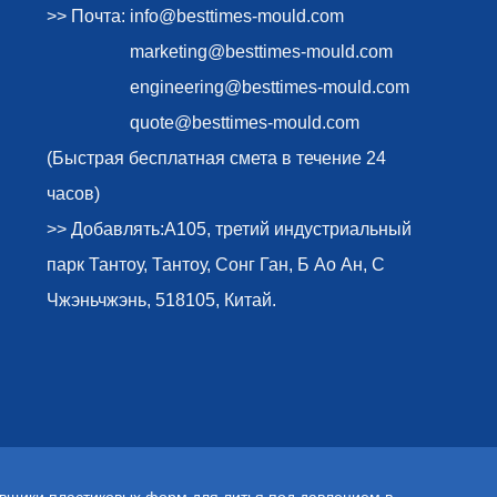
>> Почта:
info@besttimes-mould.com
marketing@besttimes-mould.com
engineering@besttimes-mould.com
quote@besttimes-mould.com
(Быстрая бесплатная смета в течение 24
часов)
>> Добавлять:A105, третий индустриальный
парк Тантоу, Тантоу, Сонг Ган, Б Ао Ан, С
Чжэньчжэнь, 518105, Китай.
вщики пластиковых форм для литья под давлением в