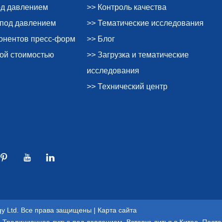
од давлением
>> Контроль качества
 под давлением
>> Тематические исследования
понентов пресс-форм
>> Блог
ной стоимостью
>> Загрузка и тематические
исследования
>> Технический центр
ogy Ltd. Все права защищены |
Карта сайта
,
Традиционное литье под давлением
,
Вставка литья в Китае
,
Поста