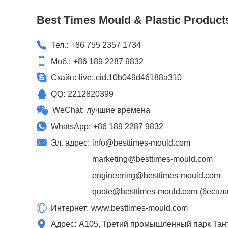
Best Times Mould & Plastic Product
Тел.:
+86 755 2357 1734
Моб.:
+86 189 2287 9832
Скайп:
live:.cid.10b049d46188a310
QQ:
2212820399
WeChat:
лучшие времена
WhatsApp:
+86 189 2287 9832
Эл. адрес:
info@besttimes-mould.com
marketing@besttimes-mould.com
engineering@besttimes-mould.com
quote@besttimes-mould.com
(беспла
Интернет:
www.besttimes-mould.com
Адрес:
A105, Третий промышленный парк Танто