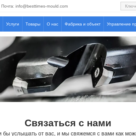
Почта:
info@besttimes-mould.com
Услуги
Товары
О нас
Фабрика и объект
Управление п
Связаться с нами
 бы услышать от вас, и мы свяжемся с вами как мож