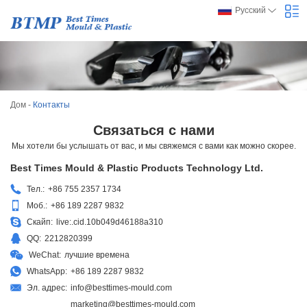
Русский
Дом
-
Контакты
Связаться с нами
Мы хотели бы услышать от вас, и мы свяжемся с вами как можно скорее.
Best Times Mould & Plastic Products Technology Ltd.
Тел.:
+86 755 2357 1734
Моб.:
+86 189 2287 9832
Скайп:
live:.cid.10b049d46188a310
QQ:
2212820399
WeChat:
лучшие времена
WhatsApp:
+86 189 2287 9832
Эл. адрес:
info@besttimes-mould.com
marketing@besttimes-mould.com