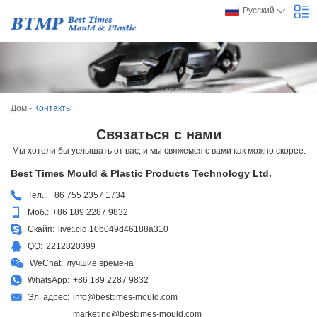
Русский
Дом
-
Контакты
Связаться с нами
Мы хотели бы услышать от вас, и мы свяжемся с вами как можно скорее.
Best Times Mould & Plastic Products Technology Ltd.
Тел.:
+86 755 2357 1734
Моб.:
+86 189 2287 9832
Скайп:
live:.cid.10b049d46188a310
QQ:
2212820399
WeChat:
лучшие времена
WhatsApp:
+86 189 2287 9832
Эл. адрес:
info@besttimes-mould.com
marketing@besttimes-mould.com