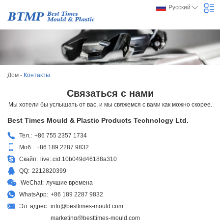
Русский
Дом
-
Контакты
Связаться с нами
Мы хотели бы услышать от вас, и мы свяжемся с вами как можно скорее.
Best Times Mould & Plastic Products Technology Ltd.
Тел.:
+86 755 2357 1734
Моб.:
+86 189 2287 9832
Скайп:
live:.cid.10b049d46188a310
QQ:
2212820399
WeChat:
лучшие времена
WhatsApp:
+86 189 2287 9832
Эл. адрес:
info@besttimes-mould.com
marketing@besttimes-mould.com