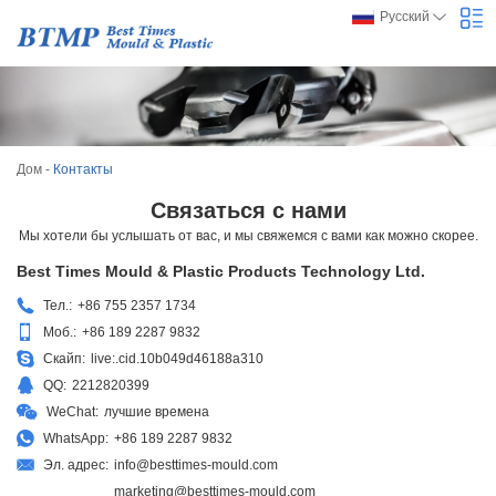
Русский
Дом
-
Контакты
Связаться с нами
Мы хотели бы услышать от вас, и мы свяжемся с вами как можно скорее.
Best Times Mould & Plastic Products Technology Ltd.
Тел.:
+86 755 2357 1734
Моб.:
+86 189 2287 9832
Скайп:
live:.cid.10b049d46188a310
QQ:
2212820399
WeChat:
лучшие времена
WhatsApp:
+86 189 2287 9832
Эл. адрес:
info@besttimes-mould.com
marketing@besttimes-mould.com