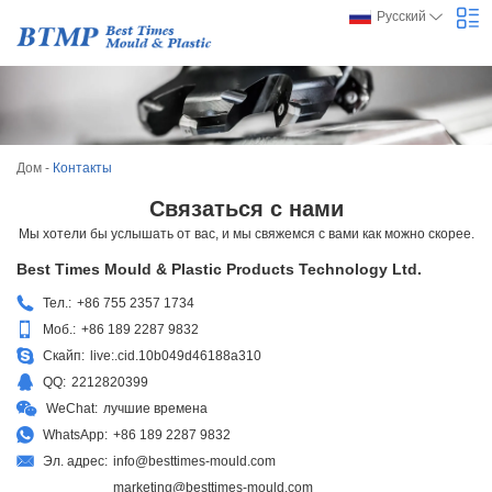
Русский
Дом
-
Контакты
Связаться с нами
Мы хотели бы услышать от вас, и мы свяжемся с вами как можно скорее.
Best Times Mould & Plastic Products Technology Ltd.
Тел.:
+86 755 2357 1734
Моб.:
+86 189 2287 9832
Скайп:
live:.cid.10b049d46188a310
QQ:
2212820399
WeChat:
лучшие времена
WhatsApp:
+86 189 2287 9832
Эл. адрес:
info@besttimes-mould.com
marketing@besttimes-mould.com