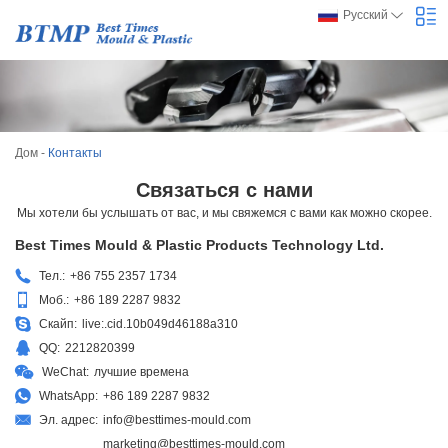
Русский
Дом
-
Контакты
Связаться с нами
Мы хотели бы услышать от вас, и мы свяжемся с вами как можно скорее.
Best Times Mould & Plastic Products Technology Ltd.
Тел.:
+86 755 2357 1734
Моб.:
+86 189 2287 9832
Скайп:
live:.cid.10b049d46188a310
QQ:
2212820399
WeChat:
лучшие времена
WhatsApp:
+86 189 2287 9832
Эл. адрес:
info@besttimes-mould.com
marketing@besttimes-mould.com