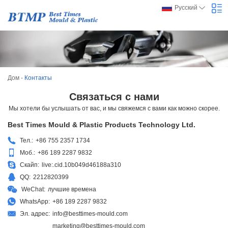
Русский
Дом
-
Контакты
Связаться с нами
Мы хотели бы услышать от вас, и мы свяжемся с вами как можно скорее.
Best Times Mould & Plastic Products Technology Ltd.
Тел.:
+86 755 2357 1734
Моб.:
+86 189 2287 9832
Скайп:
live:.cid.10b049d46188a310
QQ:
2212820399
WeChat:
лучшие времена
WhatsApp:
+86 189 2287 9832
Эл. адрес:
info@besttimes-mould.com
marketing@besttimes-mould.com